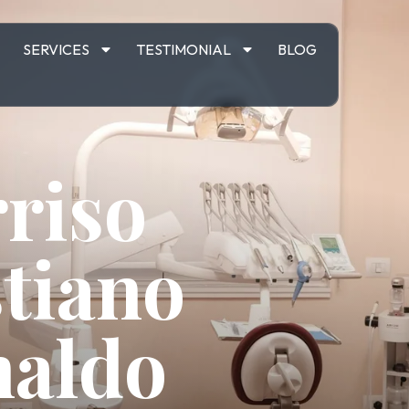
M
SERVICES
TESTIMONIAL
BLOG
rriso
stiano
aldo