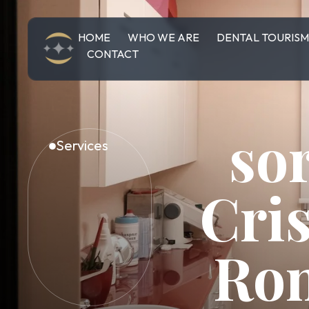
HOME
WHO WE ARE
DENTAL TOURIS
CONTACT
so
Services
Cri
Ron