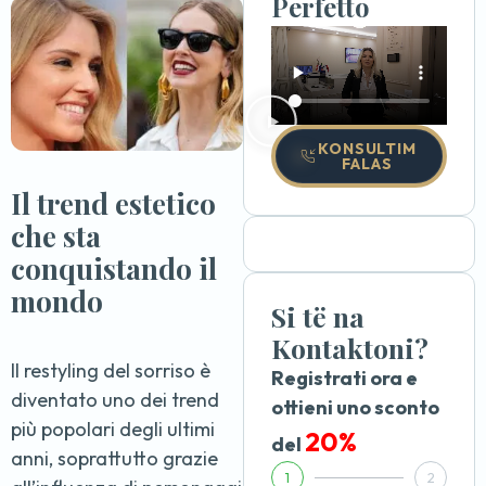
Perfetto
KONSULTIM
FALAS
Il trend estetico
che sta
conquistando il
mondo
Si të na
Kontaktoni?
Il restyling del sorriso è
Registrati ora e
diventato uno dei trend
ottieni uno sconto
più popolari degli ultimi
20%
del
anni, soprattutto grazie
1
2