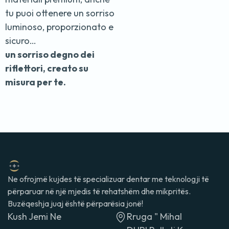
tu puoi ottenere un sorriso
luminoso, proporzionato e
sicuro…
un sorriso degno dei
riflettori, creato su
misura per te.
Ne ofrojmë kujdes të specializuar dentar me teknologji të
përparuar në një mjedis të rehatshëm dhe mikpritës.
Buzëqeshja juaj është përparësia jonë!
Kush Jemi Ne
Rruga " Mihal