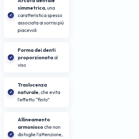
Arcata dentale
simmetrica
, una
caratteristica spesso
associata ai sorrisi più
piacevoli
Forma dei denti
proporzionata
al
viso
Traslucenza
naturale
, che evita
l’effetto “finto”
Allineamento
armonioso
che non
distoglie l’attenzione,