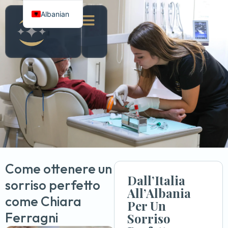
Albanian
Italian
English
Come ottenere un
Dall’Italia
sorriso perfetto
All’Albania
come Chiara
Per Un
Ferragni
Sorriso