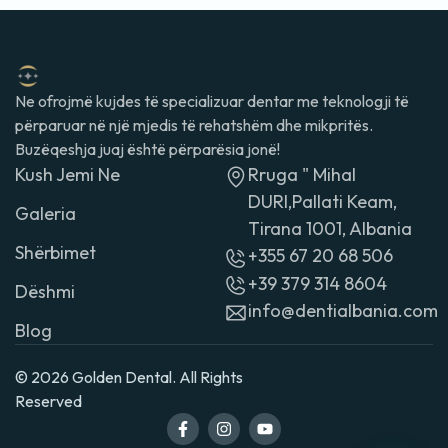
Ne ofrojmë kujdes të specializuar dentar me teknologji të
përparuar në një mjedis të rehatshëm dhe mikpritës.
Buzëqeshja juaj është përparësia jonë!
Kush Jemi Ne
Rruga " Mihal
DURI,Pallati Keam,
Galeria
Tirana 1001, Albania
Shërbimet
+355 67 20 68 506
+39 379 314 8604
Dëshmi
info@dentialbania.com
Blog
© 2026 Golden Dental. All Rights
Reserved