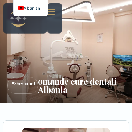
Albanian
Italian
English
omande cure dentali
Shërbimet
Albania