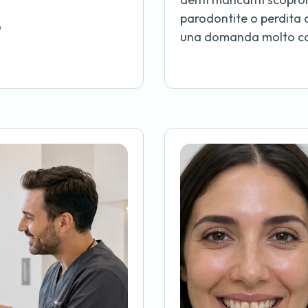
parodontite o perdita 
o
una domanda molto co
…