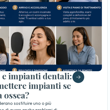
e impianti dentali:
mettere impianti se
a ossea?
derano sostituire uno o più
o di avere anche problemi di