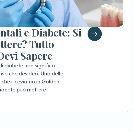
tali e Diabete: Si
tere? Tutto
Devi Sapere
i diabete non significa
riso che desideri. Una delle
 che riceviamo in Golden
 diabete può mettere …