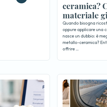
ceramica? C
materiale g
Quando bisogna ricost
oppure applicare una c
nasce un dubbio: è megl
metallo-ceramica? Ent
offrire …