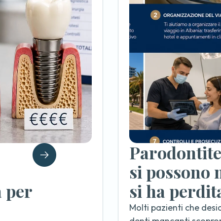
Parodontite 
si possono 
a per
si ha perdit
Molti pazienti che desi
denti mancanti scopron