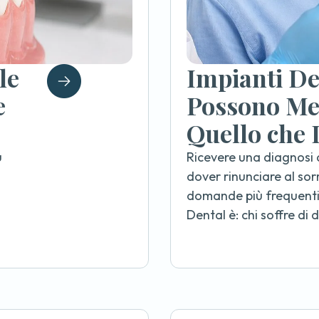
le
Impianti Den
e
Possono Met
Quello che 
ù
Ricevere una diagnosi d
dover rinunciare al sor
domande più frequenti
Dental è: chi soffre di